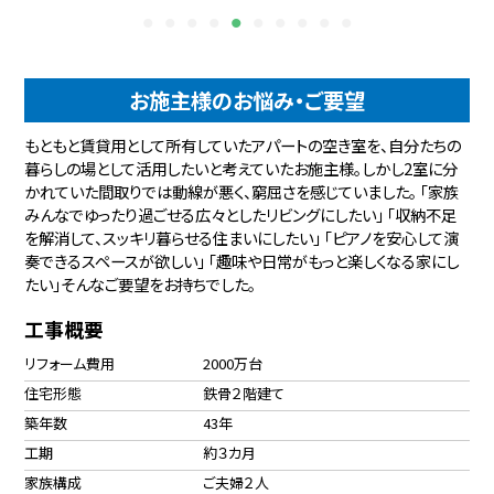
お施主様のお悩み・ご要望
もともと賃貸用として所有していたアパートの空き室を、自分たちの
暮らしの場として活用したいと考えていたお施主様。しかし2室に分
かれていた間取りでは動線が悪く、窮屈さを感じていました。 「家族
みんなでゆったり過ごせる広々としたリビングにしたい」 「収納不足
を解消して、スッキリ暮らせる住まいにしたい」 「ピアノを安心して演
奏できるスペースが欲しい」 「趣味や日常がもっと楽しくなる家にし
たい」そんなご要望をお持ちでした。
工事概要
リフォーム費用
2000万台
住宅形態
鉄骨２階建て
築年数
43年
工期
約３カ月
家族構成
ご夫婦２人