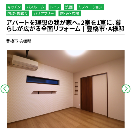
キッチン
バスルーム
トイレ
洗面
リノベーション
内装・間取り
バリアフリー
床・窓・玄関
アパートを理想の我が家へ。2室を1室に、暮
らしが広がる全面リフォーム｜豊橋市・A様邸
豊橋市・A様邸