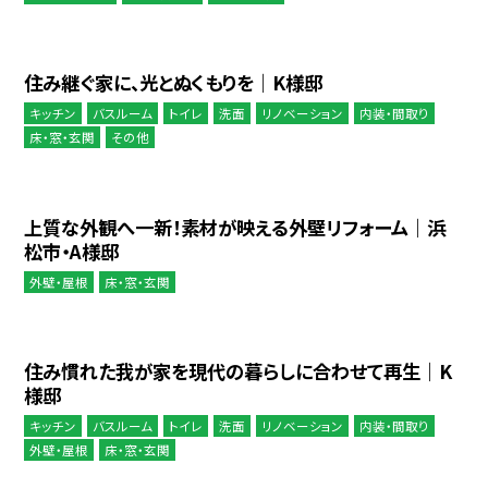
住み継ぐ家に、光とぬくもりを｜K様邸
キッチン
バスルーム
トイレ
洗面
リノベーション
内装・間取り
床・窓・玄関
その他
上質な外観へ一新！素材が映える外壁リフォーム｜浜
松市・A様邸
外壁・屋根
床・窓・玄関
住み慣れた我が家を現代の暮らしに合わせて再生｜K
様邸
キッチン
バスルーム
トイレ
洗面
リノベーション
内装・間取り
外壁・屋根
床・窓・玄関