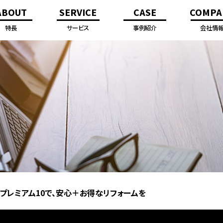
ABOUT
SERVICE
CASE
COMPA
特長
サービス
事例紹介
会社情
ーラグループの一員として
ーラのリフォームとは
建物点検
耐震・制震向上リフォーム
断熱向上リフォーム
屋根・外壁リフォーム
キッチン
バスルーム
トイレ
洗面
リノベーション
内装・間取り
外壁・屋根
バリアフリー
床・窓・玄関
その他
ご挨拶
会社概要
営業所案
社員紹介
プレミアム10で、安心＋お得なリフォームを