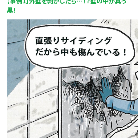
【事例1】外壁を剥がしたら…！？壁の中が真っ
黒！